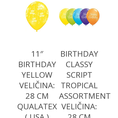
360,00
RSD
360,00
RSD
11″
BIRTHDAY
BIRTHDAY
CLASSY
YELLOW
SCRIPT
VELIČINA:
TROPICAL
28 CM
ASSORTMENT
QUALATEX
VELIČINA:
( USA )
28 CM