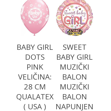
360,00
RSD
1.300,00
RSD
BABY GIRL
SWEET
DOTS
BABY GIRL
PINK
MUZIČKI
VELIČINA:
BALON
28 CM
MUZIČKI
QUALATEX
BALON
( USA )
NAPUNJEN