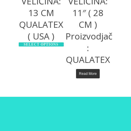
VELIČINA:
VELIČINA:
13 CM
11″ ( 28
QUALATEX
CM )
( USA )
Proizvodjač
:
SELECT OPTIONS
QUALATEX
Read More