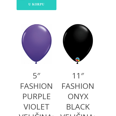
U KORPU
250,00
RSD
800,00
RSD
5″
11″
FASHION
FASHION
PURPLE
ONYX
VIOLET
BLACK