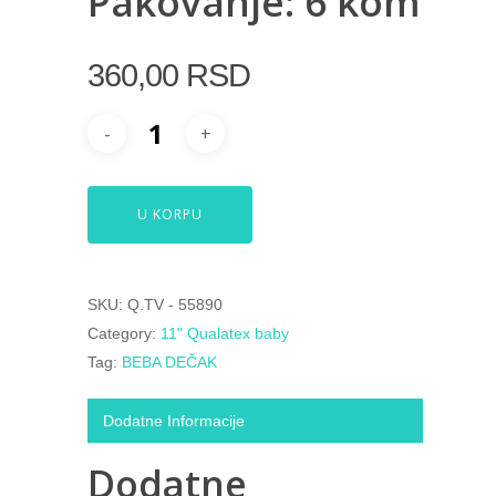
Pakovanje: 6 kom
360,00
RSD
U KORPU
SKU:
Q.TV - 55890
Category:
11" Qualatex baby
Tag:
BEBA DEČAK
Dodatne Informacije
Dodatne