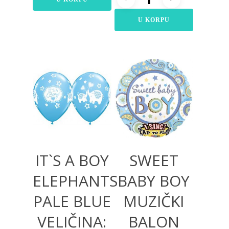
U KORPU
360,00
RSD
1.300,00
RSD
IT`S A BOY
SWEET
ELEPHANTS
BABY BOY
PALE BLUE
MUZIČKI
VELIČINA:
BALON