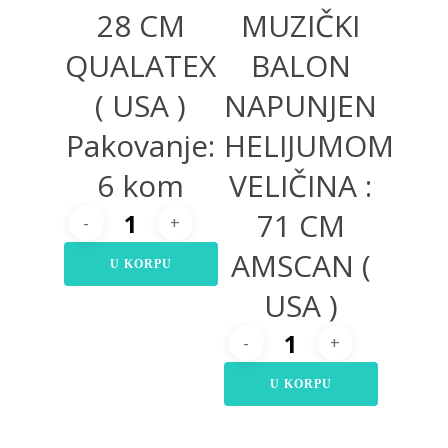
28 CM
MUZIČKI
QUALATEX
BALON
( USA )
NAPUNJEN
Pakovanje:
HELIJUMOM
6 kom
VELIČINA :
71 CM
AMSCAN (
U KORPU
USA )
U KORPU