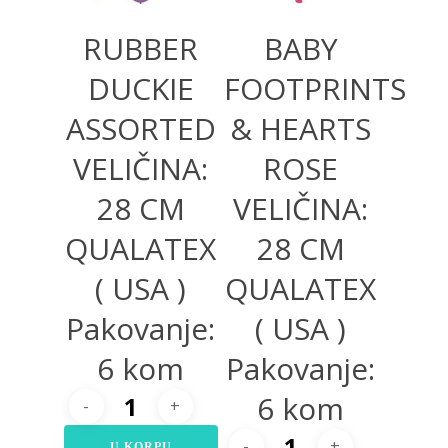
RUBBER
BABY
DUCKIE
FOOTPRINTS
ASSORTED
& HEARTS
VELIČINA:
ROSE
28 CM
VELIČINA:
QUALATEX
28 CM
( USA )
QUALATEX
Pakovanje:
( USA )
6 kom
Pakovanje:
6 kom
U KORPU