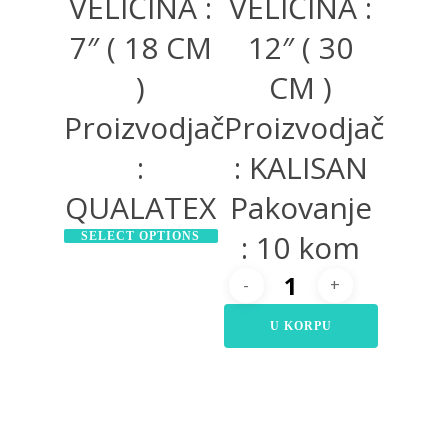
VELIČINA :
VELIČINA :
7″ ( 18 CM
12″ ( 30
)
CM )
Proizvodjač
Proizvodjač
:
: KALISAN
QUALATEX
Pakovanje
: 10 kom
SELECT OPTIONS
U KORPU