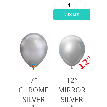
U KORPU
400,00
RSD
875,00
RSD
400,00
RSD
7″
12″
CHROME
MIRROR
SILVER
SILVER