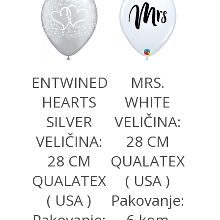
360,00
RSD
360,00
RSD
ENTWINED
MRS.
HEARTS
WHITE
SILVER
VELIČINA:
VELIČINA:
28 CM
28 CM
QUALATEX
QUALATEX
( USA )
( USA )
Pakovanje:
Pakovanje:
6 kom