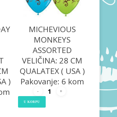
DAY
MICHEVIOUS
MONKEYS
ASSORTED
T
VELIČINA: 28 CM
 CM
QUALATEX ( USA )
A )
Pakovanje: 6 kom
kom
U KORPU