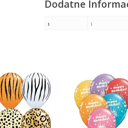
Dodatne Informac
1
1
360,00
RSD
360,00
RSD