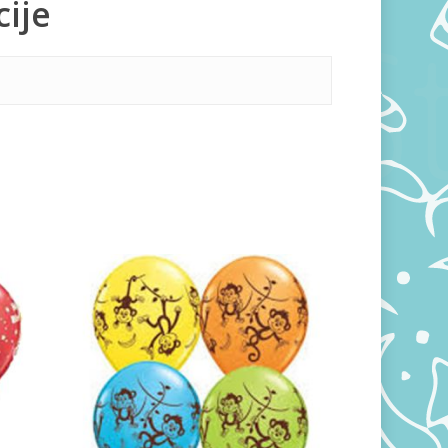
ije
360,00
RSD