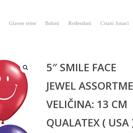
Glavne teme
Baloni
Rođendani
Crtani Junaci
5″ SMILE FACE
JEWEL ASSORTM
VELIČINA: 13 CM
QUALATEX ( USA 