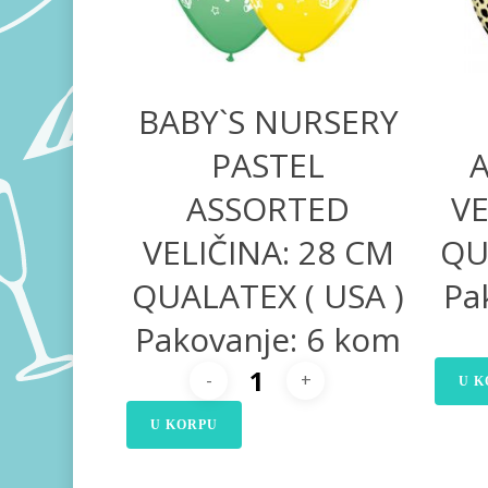
BABY`S NURSERY
PASTEL
ASSORTED
VE
VELIČINA: 28 CM
QU
QUALATEX ( USA )
Pa
Pakovanje: 6 kom
U K
U KORPU