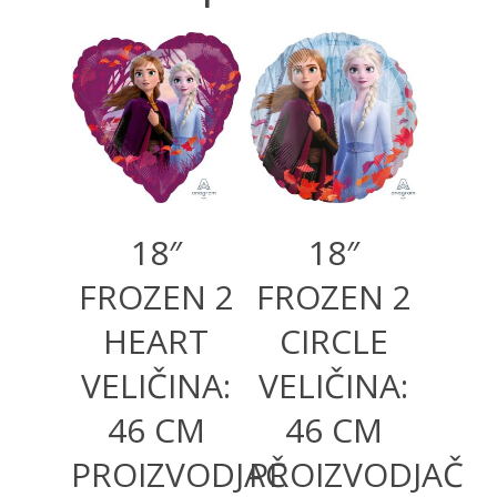
500,00
RSD
500,00
RSD
600,00
RSD
600,00
RSD
18″
18″
FROZEN 2
FROZEN 2
HEART
CIRCLE
VELIČINA:
VELIČINA:
46 CM
46 CM
PROIZVODJAČ
PROIZVODJAČ