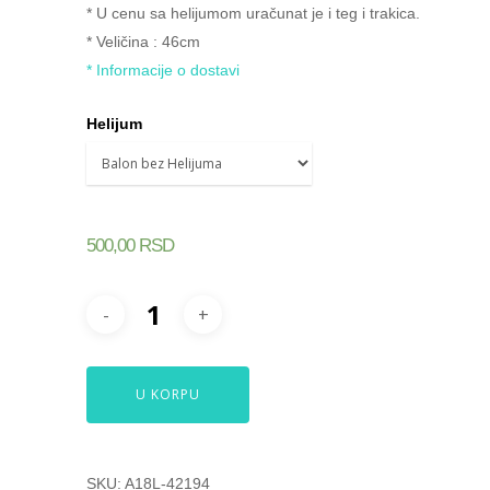
* U cenu sa helijumom uračunat je i teg i trakica.
* Veličina : 46cm
* Informacije o dostavi
Helijum
500,00
RSD
U KORPU
SKU:
A18L-42194