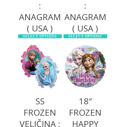
:
:
ANAGRAM
ANAGRAM
( USA )
( USA )
SELECT OPTIONS
SELECT OPTIONS
700,00
RSD
500,00
RSD
1.200,00
RSD
600,00
RSD
SS
18″
FROZEN
FROZEN
VELIČINA :
HAPPY