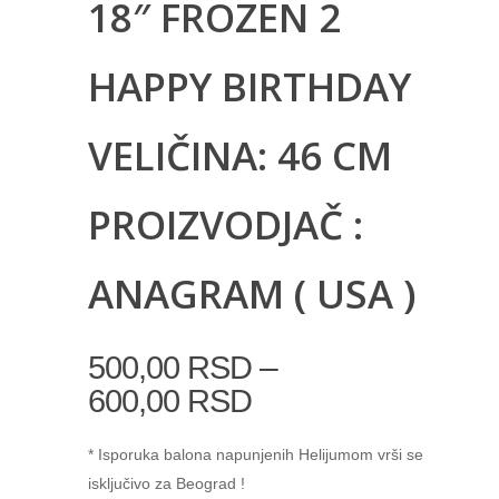
18″ FROZEN 2
HAPPY BIRTHDAY
VELIČINA: 46 CM
PROIZVODJAČ :
ANAGRAM ( USA )
–
500,00
RSD
600,00
RSD
* Isporuka balona napunjenih Helijumom vrši se
isključivo za Beograd !