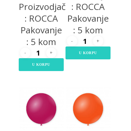
Proizvodjač
: ROCCA
: ROCCA
Pakovanje
Pakovanje
: 5 kom
: 5 kom
U KORPU
U KORPU
325,00
RSD
325,00
RSD