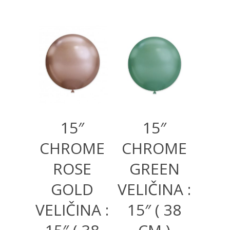
600,00
RSD
600,00
RSD
15″
15″
CHROME
CHROME
ROSE
GREEN
GOLD
VELIČINA :
VELIČINA :
15″ ( 38