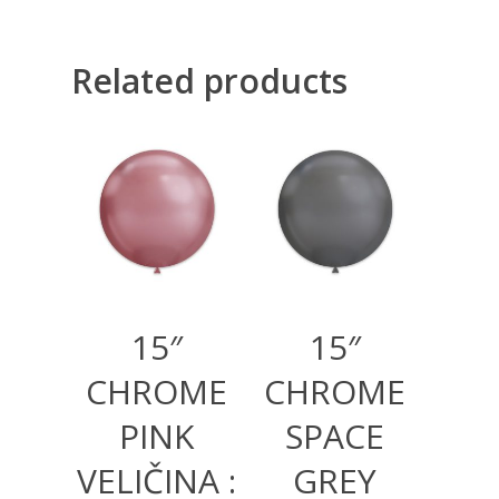
Related products
600,00
RSD
600,00
RSD
15″
15″
CHROME
CHROME
PINK
SPACE
VELIČINA :
GREY