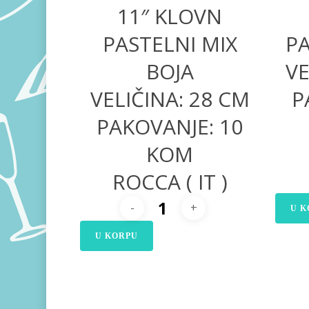
11″ KLOVN
PASTELNI MIX
P
BOJA
VE
VELIČINA: 28 CM
P
PAKOVANJE: 10
KOM
ROCCA ( IT )
U K
U KORPU