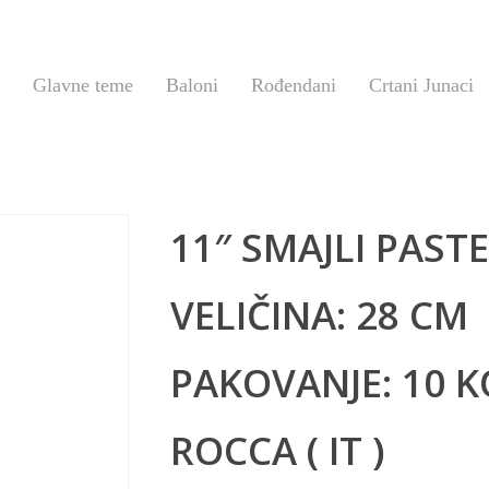
Glavne teme
Baloni
Rođendani
Crtani Junaci
11″ SMAJLI PAST
VELIČINA: 28 CM
PAKOVANJE: 10 
ROCCA ( IT )