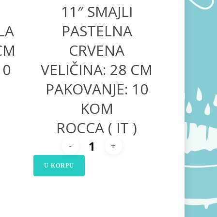
11″ SMAJLI
LA
PASTELNA
 CM
CRVENA
10
VELIČINA: 28 CM
PAKOVANJE: 10
KOM
ROCCA ( IT )
U KORPU