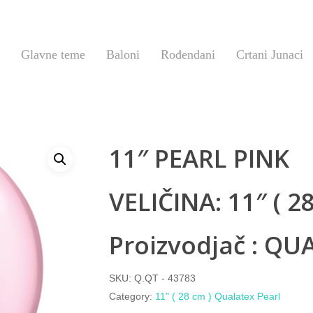
Glavne teme
Baloni
Rođendani
Crtani Junaci
11″ PEARL PINK
VELIČINA: 11″ ( 2
Proizvodjač : QU
SKU:
Q.QT - 43783
Category:
11" ( 28 cm ) Qualatex Pearl