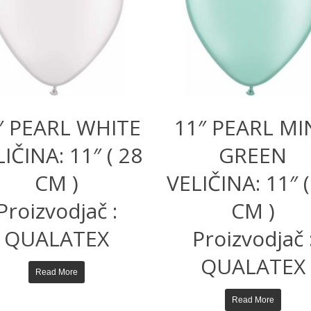
″ PEARL WHITE
11″ PEARL MI
IČINA: 11″ ( 28
GREEN
CM )
VELIČINA: 11″ (
Proizvodjač :
CM )
QUALATEX
Proizvodjač 
QUALATEX
Read More
Read More