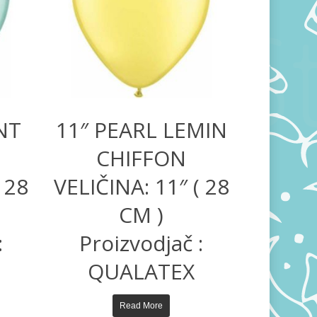
NT
11″ PEARL LEMIN
CHIFFON
 28
VELIČINA: 11″ ( 28
CM )
:
Proizvodjač :
QUALATEX
Read More