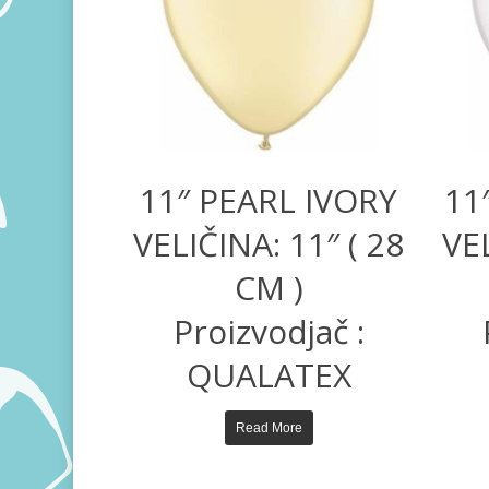
11″ PEARL IVORY
11
VELIČINA: 11″ ( 28
VEL
CM )
Proizvodjač :
QUALATEX
Read More